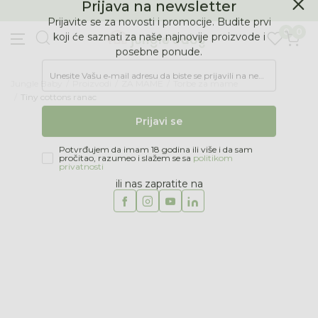
BESPLATNA ISPORUKA Paketa preko 4.000 RSD
Prijava na newsletter
0
0
Prijavite se za novosti i promocije. Budite prvi
koji će saznati za naše najnovije proizvode i
posebne ponude.
Jungle Baby
Proizvodi
ZA MAME
Torbe za mame
Unesite Vašu e‑mail adresu da biste se prijavili na newsletter.
Tiny cottons ranac
Prijavi se
Potvrđujem da imam 18 godina ili više i da sam
pročitao, razumeo i slažem se sa
politikom
privatnosti
ili nas zapratite na