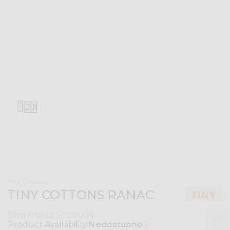
1
2
3
Tiny Cottons
TINY COTTONS RANAC
Šifra artikla:
51158004
Product Availability:
Nedostupno