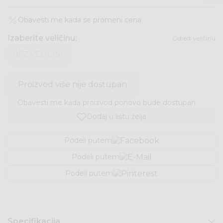
Obavesti me kada se promeni cena
Izaberite veličinu
:
Odredi veličinu
BEZ VELIČINE
Proizvod više nije dostupan
Obavesti me kada proizvod ponovo bude dostupan
Dodaj u listu želja
Podeli putem
Podeli putem
Podeli putem
Specifikacija