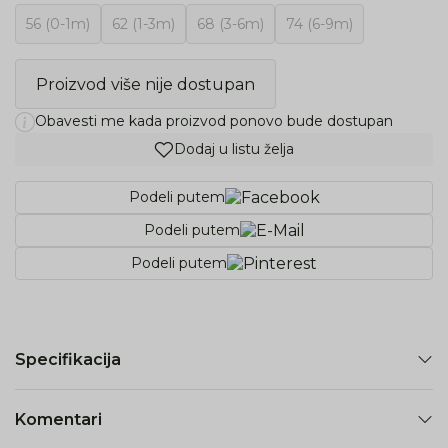
56 (0-1m)
62 (1-3m)
68 (3-6m)
74 (6-9m)
Proizvod više nije dostupan
Obavesti me kada proizvod ponovo bude dostupan
Dodaj u listu želja
Podeli putem
Podeli putem
Podeli putem
Specifikacija
Komentari