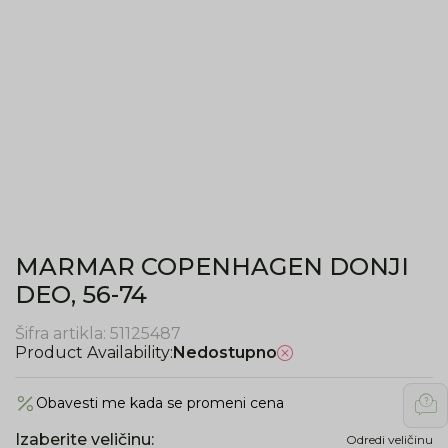
MARMAR COPENHAGEN DONJI
DEO, 56-74
Šifra artikla:
51125487
Product Availability:
Nedostupno
Obavesti me kada se promeni cena
Izaberite veličinu
:
Odredi veličinu