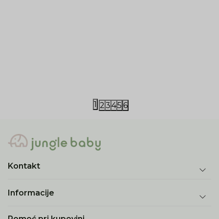
Just kiddin baby
Just kiddin baby
Just kiddin baby donji deo "Born to Fly",
Just kiddin b
56-68
56-80
770,00
RSD
1.125,00
RSD
1
2
3
4
5
6
Kontakt
Informacije
Pomoć pri kupovini