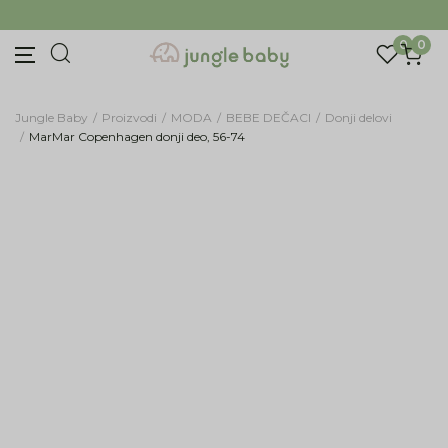
Prijava na newsletter
BESPLATNA ISPORUKA Paketa preko 4.000 RSD
Prijavite se za novosti i promocije. Budite prvi
koji će saznati za naše najnovije proizvode i
0
0
posebne ponude.
Unesite Vašu e‑mail adresu da biste se prijavili na newsletter.
Jungle Baby
Proizvodi
MODA
BEBE DEČACI
Donji delovi
MarMar Copenhagen donji deo, 56-74
Prijavi se
Potvrđujem da imam 18 godina ili više i da sam
pročitao, razumeo i slažem se sa
politikom
privatnosti
ili nas zapratite na