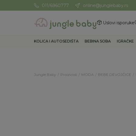
011/6960777
online@junglebaby.rs
Potrebna Vam je pomoć? Poz
Uslovi isporuke
KOLICA I AUTOSEDIŠTA
BEBINA SOBA
IGRAČKE
Jungle Baby
Proizvodi
MODA
BEBE DEVOJČICE