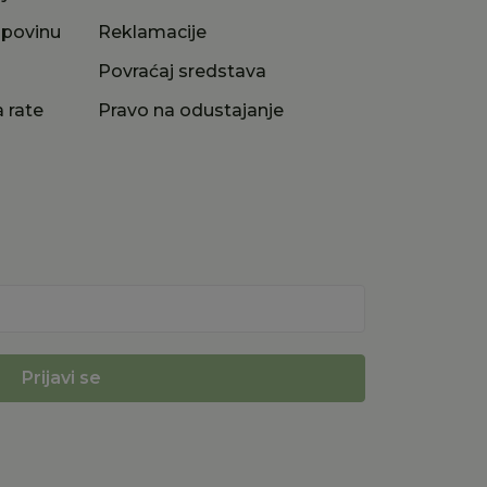
upovinu
Reklamacije
a
Povraćaj sredstava
 rate
Pravo na odustajanje
Prijavi se