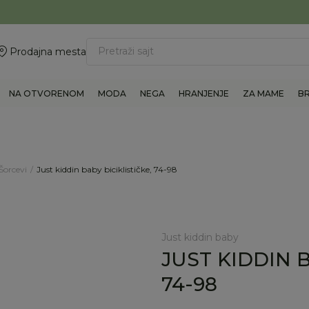
ovite 011/6960777
BESPLATNA ISPORUKA Paketa preko 4.000 RSD
Pretraži sajt
Prodajna mesta
NA OTVORENOM
MODA
NEGA
HRANJENJE
ZA MAME
B
Šorcevi
Just kiddin baby biciklističke, 74-98
Just kiddin baby
JUST KIDDIN B
74-98