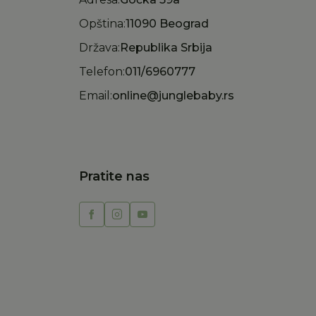
Opština:
11090 Beograd
Država:
Republika Srbija
Telefon:
011/6960777
Email:
online@junglebaby.rs
Pratite nas