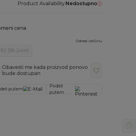
Product Availability:
Nedostupno
omeni cena
Odredi veličinu
92 (18-24m)
Obavesti me kada proizvod ponovo
bude dostupan
Podeli
deli putem
putem