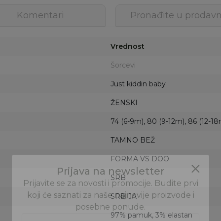
Komentari
Pronađite u prodavn
Vrednost
Šorcevi
Just kiddin baby
ŽENSKI
74 (6-9m), 80 (9-12m), 86 (12-18
TAMNO BEŽ
FORMA VS DOO
SRB
SRBIJA
97% pamuk, 3% elastan