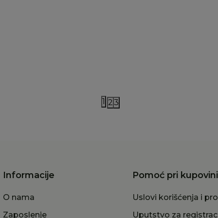
iddin baby
Just kiddin baby
 kiddin baby šorts
Just kiddin baby šorts
ting fairies, 62-98
Floating fairies, 62-98
,00
RSD
855,00
RSD
1
2
3
Informacije
Pomoć pri kupovini
O nama
Uslovi korišćenja i pr
Zaposlenje
Uputstvo za registrac