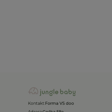
Just kiddin baby
Just k
Just kiddin baby šorts
Just
Floating fairies, 62-98
Floa
855,00
RSD
855
Kontakt:
Forma VS doo
Adresa:
Gočka 59a