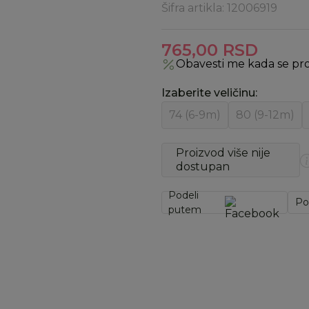
Šifra artikla:
12006919
765,00
RSD
Obavesti me kada se pr
Izaberite veličinu
:
74 (6-9m)
80 (9-12m)
Proizvod više nije
dostupan
Podeli
Po
putem