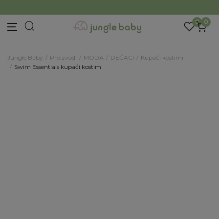
BESPLATNA ISPORUKA Paketa preko 4.000 RSD
Prijava na newsletter
Prijavite se za novosti i promocije. Budite prvi
0
0
koji će saznati za naše najnovije proizvode i
posebne ponude.
Jungle Baby
Proizvodi
MODA
DEČACI
Kupaći kostimi
Unesite Vašu e‑mail adresu da biste se prijavili na newsletter.
Swim Essentials kupaći kostim
Prijavi se
30
%
Potvrđujem da imam 18 godina ili više i da sam
pročitao, razumeo i slažem se sa
politikom
privatnosti
ili nas zapratite na