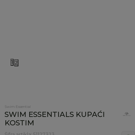
1
2
Swim Essential
SWIM ESSENTIALS KUPAĆI
KOSTIM
Šifra artikla:
51127323