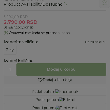
Product Availability:
Dostupno
3.990,00
RSD
2.790,00
RSD
Ušteda:
1.200,00
RSD
Obavesti me kada se promeni cena
Izaberite veličinu
:
Odredi veličinu
3-4y
Izaberi količinu
Dodaj u korpu
Dodaj u listu želja
Podeli putem
Podeli putem
Podeli putem