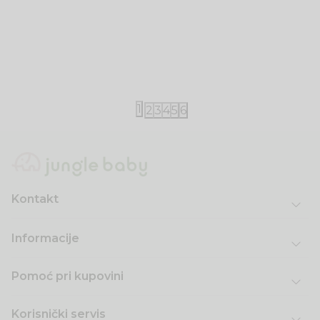
Little Dutch
Little Dutch
Little Dutch set za plažu Ocean World
Little Dutch
Mermaid
840,00
RSD
840,00
RSD
1
2
3
4
5
6
Kontakt
Informacije
Pomoć pri kupovini
Korisnički servis