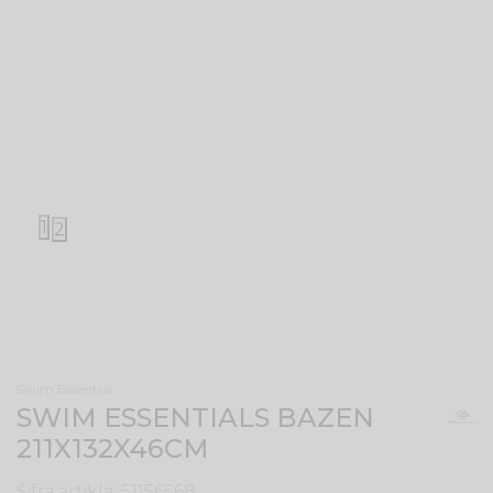
1
2
Swim Essential
SWIM ESSENTIALS BAZEN
211X132X46CM
Šifra artikla:
51156568