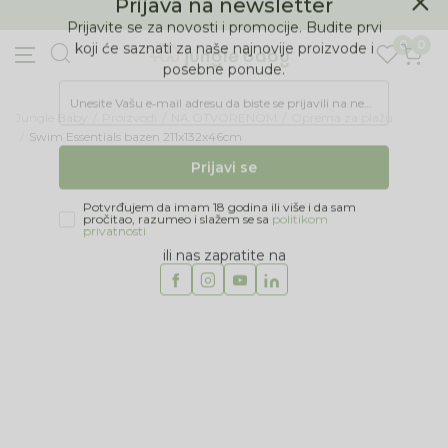
BESPLATNA ISPORUKA Paketa preko 4.000 RSD
Prijava na newsletter
0
0
Prijavite se za novosti i promocije. Budite prvi
koji će saznati za naše najnovije proizvode i
posebne ponude.
Jungle Baby
Proizvodi
NA OTVORENOM
Oprema za plažu
Unesite Vašu e‑mail adresu da biste se prijavili na newsletter.
Swim Essentials bazen 211x132x46cm
Prijavi se
22
%
Potvrđujem da imam 18 godina ili više i da sam
pročitao, razumeo i slažem se sa
politikom
privatnosti
ili nas zapratite na