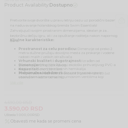
Product Availability:
Dostupno
Pretvorite svoje dvorište u pravu letnju oazu uz porodični bazen
na naduvavanje holandskog brenda Swim Essentials!
Zahvaljujući svojim prostranim dimenzijama, idealan je za
bezbrižnu dečiju igru, ali i za opuštanje roditelja nakon napornog
Ključne karakteristike:
dana.
Prostranost za celu porodicu:
Dimenzije od preko 2
metra dužine pružaju dovoljno mesta za prskanje i vodene
radosti malih i velikih istraživača.
Vrhunski kvalitet i dugotrajnost:
Izrađen od
visokokvalitetnog, izdržljivog i ekološki prihvatljivog PVC-a
Dimenzije:
211 x 132 x 46 cm.
debljine 0,25 mm, bez štetnih hemikalija.
Kapacitet:
oko 350 litara.
Maksimalna stabilnost:
Dizajniran sa odvojenim
Preporučeni uzrast:
Za decu od 3 godine i stariju (uz
vazdušnim komorama i sigurnosnim ventilima koji
obavezan nadzor odraslih).
osiguravaju čvrstinu i stabilnost bočnih zidova.
Vidi više
Jednostavno postavljanje:
Brzo se naduvava (pomoću
ručne ili električne pumpe) i lako puni, omogućavajući vam
da u samo nekoliko minuta započnete letnju zabavu.
4.590,00
RSD
3.590,00
RSD
Ušteda:
1.000,00
RSD
Obavesti me kada se promeni cena