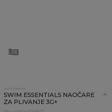
1
2
3
Swim Essential
SWIM ESSENTIALS NAOČARE
ZA PLIVANJE 3G+
Šifra artikla:
51156677