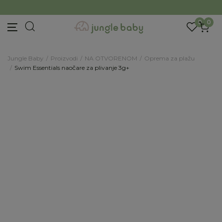
BESPLATNA ISPORUKA Paketa preko 4.000 RSD
Prijava na newsletter
Prijavite se za novosti i promocije. Budite prvi
0
0
koji će saznati za naše najnovije proizvode i
posebne ponude.
Jungle Baby
Proizvodi
NA OTVORENOM
Oprema za plažu
Unesite Vašu e‑mail adresu da biste se prijavili na newsletter.
Swim Essentials naočare za plivanje 3g+
Prijavi se
Potvrđujem da imam 18 godina ili više i da sam
pročitao, razumeo i slažem se sa
politikom
privatnosti
ili nas zapratite na