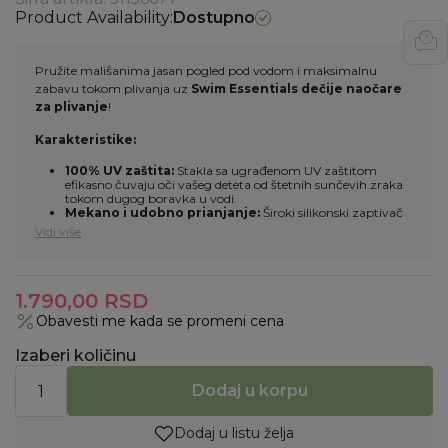
Product Availability:
Dostupno
Pružite mališanima jasan pogled pod vodom i maksimalnu
zabavu tokom plivanja uz
Swim Essentials dečije naočare
za plivanje
!
Karakteristike:
100% UV zaštita:
Stakla sa ugrađenom UV zaštitom
efikasno čuvaju oči vašeg deteta od štetnih sunčevih zraka
tokom dugog boravka u vodi.
Mekano i udobno prianjanje:
Široki silikonski zaptivač
nežno naleže na lice, sprečava prodiranje vode i pruža
Vidi više
maksimalnu udobnost bez neprijatnog pritiska oko očiju.
Podesiva traka:
Elastična i mekana silikonska traka se
izuzetno lako podešava prema obimu glave deteta,
osiguravajući da naočare ostanu stabilne tokom plivanja i
1.790,00
skakanja u vodu.
RSD
Anti-fog premaz:
Stakla su tretirana posebnim slojem
Obavesti me kada se promeni cena
protiv magljenja, omogućavajući kristalno jasan pogled pod
vodom u svakom trenutku.
Uzrast:
3+ godine.
Izaberi količinu
Dodaj u korpu
Dodaj u listu želja