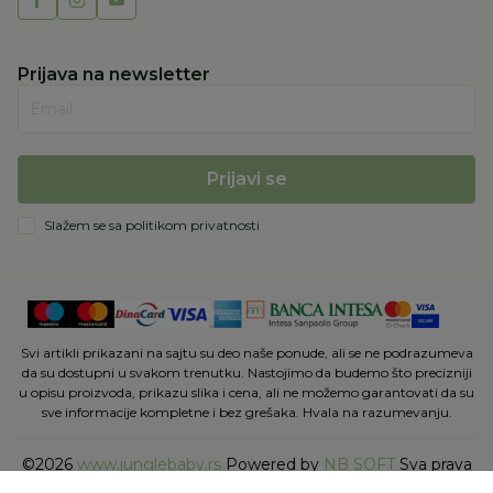
Prijava na newsletter
Email
Prijavi se
Slažem se sa
politikom privatnosti
Svi artikli prikazani na sajtu su deo naše ponude, ali se ne podrazumeva
da su dostupni u svakom trenutku. Nastojimo da budemo što precizniji
u opisu proizvoda, prikazu slika i cena, ali ne možemo garantovati da su
sve informacije kompletne i bez grešaka. Hvala na razumevanju.
©2026
www.junglebaby.rs
Powered by
NB SOFT
Sva prava
zadržana.