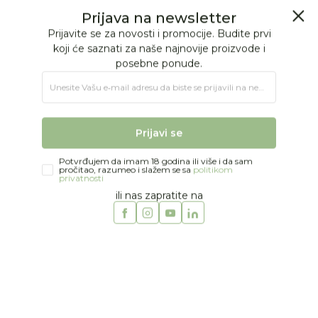
BESPLATNA ISPORUKA Paketa preko 4.000 RSD
Prijava na newsletter
0
0
Prijavite se za novosti i promocije. Budite prvi
koji će saznati za naše najnovije proizvode i
posebne ponude.
Jungle Baby
Proizvodi
NA OTVORENOM
Oprema za plažu
Unesite Vašu e‑mail adresu da biste se prijavili na newsletter.
Swim Essentials naočare za plivanje 3g+
Prijavi se
Potvrđujem da imam 18 godina ili više i da sam
pročitao, razumeo i slažem se sa
politikom
privatnosti
ili nas zapratite na