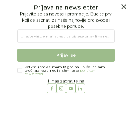
BESPLATNA ISPORUKA Paketa preko 4.000 RSD
Prijava na newsletter
0
0
Prijavite se za novosti i promocije. Budite prvi
koji će saznati za naše najnovije proizvode i
posebne ponude.
Jungle Baby
Proizvodi
IGRAČKE
Igračke za bebe
Unesite Vašu e‑mail adresu da biste se prijavili na newsletter.
Podloge za igru
CamCam Copenhagen gimnastika za bebe 80x80x48cm
Prijavi se
Potvrđujem da imam 18 godina ili više i da sam
pročitao, razumeo i slažem se sa
politikom
privatnosti
ili nas zapratite na