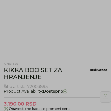
Kikka Boo
KIKKA BOO SET ZA
HRANJENJE
Šifra artikla:
72003893
Product Availability:
Dostupno
3.190,00
RSD
Obavesti me kada se promeni cena