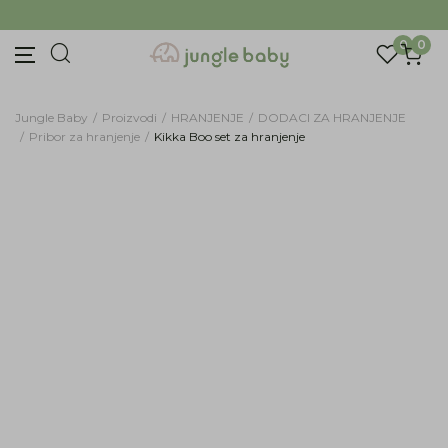
Prijava na newsletter
BESPLATNA ISPORUKA Paketa preko 4.000 RSD
Prijavite se za novosti i promocije. Budite prvi
0
0
koji će saznati za naše najnovije proizvode i
posebne ponude.
Unesite Vašu e‑mail adresu da biste se prijavili na newsletter.
Jungle Baby
Proizvodi
HRANJENJE
DODACI ZA HRANJENJE
Pribor za hranjenje
Kikka Boo set za hranjenje
Prijavi se
Potvrđujem da imam 18 godina ili više i da sam
pročitao, razumeo i slažem se sa
politikom
privatnosti
ili nas zapratite na