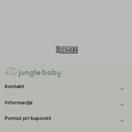
Kikka Boo
Medela
Kikka Boo dozer za mleko 2u1
Medela kesic
50kom
399,00
RSD
3.360,00
RS
1
2
3
4
5
6
Kontakt
Informacije
Pomoć pri kupovini