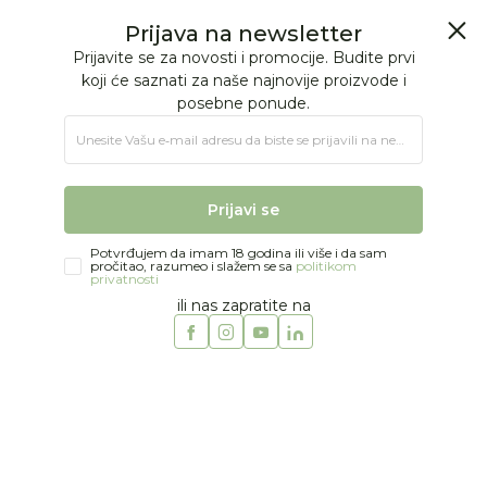
BESPLATNA ISPORUKA Paketa preko 4.000 RSD
0
0
Jungle Baby
Proizvodi
Miniuniq rotacija jun 17
Prijava na newsletter
Prijavite se za novosti i promocije. Budite prvi
koji će saznati za naše najnovije proizvode i
posebne ponude.
Poznati svetski brendovi na popustu The New
Unesite Vašu e‑mail adresu da biste se prijavili na newsletter.
Society i Jelly Melow -30%, Piupiuchick
-20%, Bisgaard odabrani modeli -30%, Swim
Essential odabrani modeli na popustu 30-40%,
Prijavi se
Gommu za kupovinu jedne lutke i jednog aksesoara
popust od 30% na oba artikla
Potvrđujem da imam 18 godina ili više i da sam