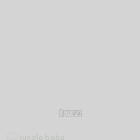
Just kiddin baby
Just kiddin baby
Just kiddin baby šorts "Little
Just kiddin b
Swimmers" 62-98
Swimmers" 
890,00
RSD
890,00
RSD
1
2
3
4
5
6