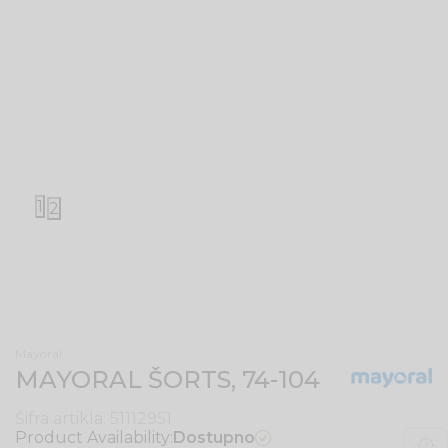
1
2
Mayoral
MAYORAL ŠORTS, 74-104
Šifra artikla:
51112951
Product Availability:
Dostupno