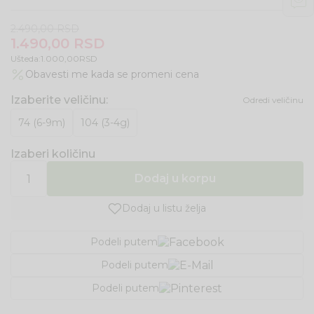
2.490,00
RSD
1.490,00
RSD
Ušteda:
1.000,00
RSD
Obavesti me kada se promeni cena
Izaberite veličinu
:
Odredi veličinu
74 (6-9m)
104 (3-4g)
Izaberi količinu
Dodaj u korpu
Dodaj u listu želja
Podeli putem
Podeli putem
Podeli putem