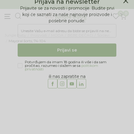
BESPLATNA ISPORUKA Paketa preko 4.000 RSD
Prijava na newsletter
0
0
Prijavite se za novosti i promocije. Budite prvi
koji će saznati za naše najnovije proizvode i
posebne ponude.
Jungle Baby
Proizvodi
MODA
BEBE DEČACI
Šorcevi
Unesite Vašu e‑mail adresu da biste se prijavili na newsletter.
Mayoral šorts, 74-104
Prijavi se
40
%
Potvrđujem da imam 18 godina ili više i da sam
pročitao, razumeo i slažem se sa
politikom
privatnosti
ili nas zapratite na