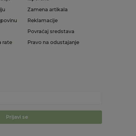
iju
Zamena artikala
upovinu
Reklamacije
a
Povraćaj sredstava
 rate
Pravo na odustajanje
Prijavi se