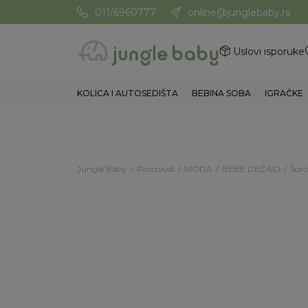
011/6960777
online@junglebaby.rs
Potrebna Vam je pomoć? Poz
Uslovi isporuke
KOLICA I AUTOSEDIŠTA
BEBINA SOBA
IGRAČKE
Jungle Baby
Proizvodi
MODA
BEBE DEČACI
Šorc