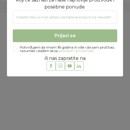
35% pamuk, 65% poliestar
Prijava na newsletter
Prijavite se za novosti i promocije. Budite prvi
koji će saznati za naše najnovije proizvode i
posebne ponude.
Preporučeno
Unesite Vašu e‑mail adresu da biste se prijavili na newsletter.
Prijavi se
Potvrđujem da imam 18 godina ili više i da sam pročitao,
razumeo i slažem se sa
politikom privatnosti
ili nas zapratite na