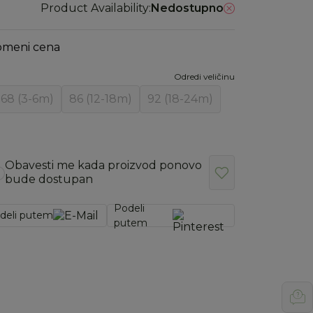
Product Availability:
Nedostupno
omeni cena
Odredi veličinu
68 (3-6m)
86 (12-18m)
92 (18-24m)
Obavesti me kada proizvod ponovo
bude dostupan
Podeli
deli putem
putem