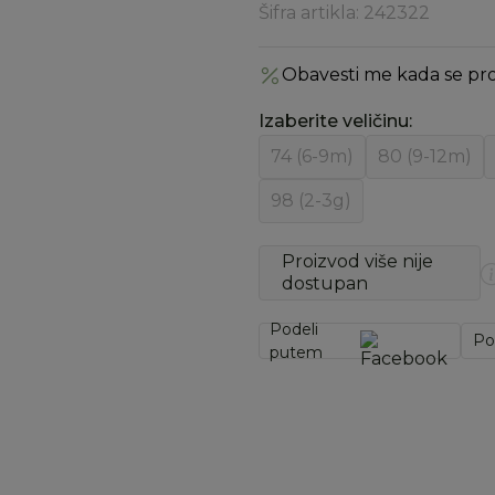
Šifra artikla:
242322
Obavesti me kada se pr
Izaberite veličinu
:
74 (6-9m)
80 (9-12m)
98 (2-3g)
Proizvod više nije
dostupan
Podeli
Po
putem