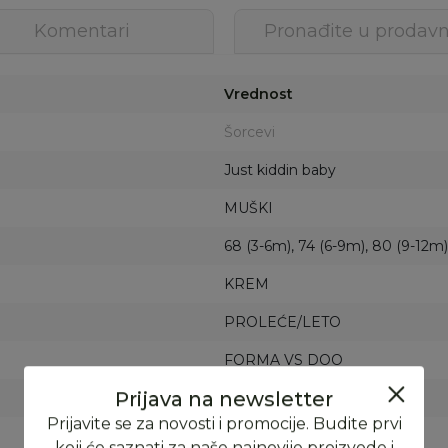
Komentari
Pronađite u prodavn
Vrednost
Šorcevi
Just kiddin baby
MUŠKI
68 (3-6m), 74 (6-9m), 80 (9-12m)
KREM
PROLEĆE/LETO
FORMA VS DOO
SRB
SRBIJA