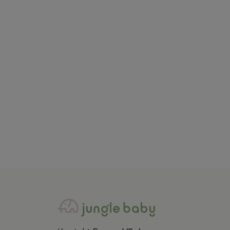
Just kiddin baby
Just k
Just kiddin baby šorts "Little
Just
Swimmers" 62-98
Swi
890,00
RSD
890