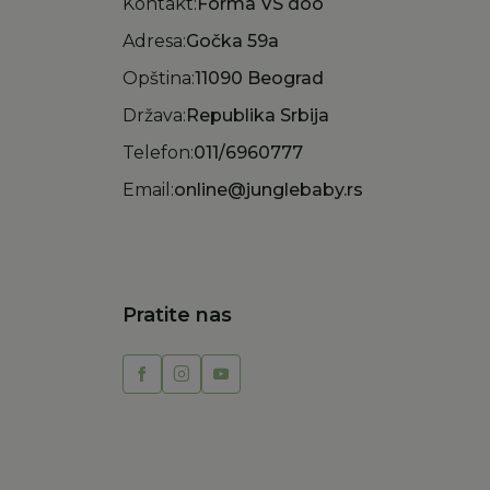
Kontakt:
Forma VS doo
Adresa:
Gočka 59a
Opština:
11090 Beograd
Država:
Republika Srbija
Telefon:
011/6960777
Email:
online@junglebaby.rs
Pratite nas