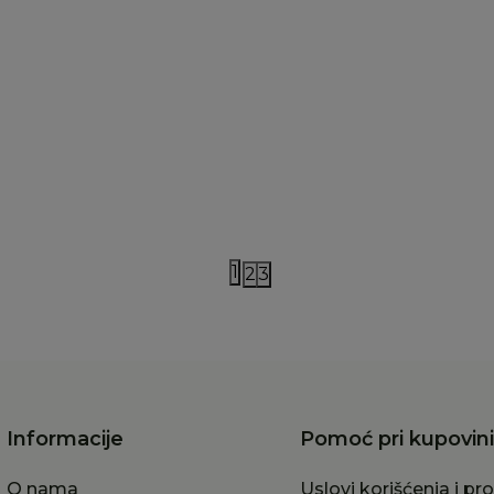
iddin baby
Just kiddin baby
 kiddin baby šorts "Little
Just kiddin baby šorts "Li
mmers" 62-98
Swimmers" 62-98
,00
RSD
890,00
RSD
1
2
3
Informacije
Pomoć pri kupovini
O nama
Uslovi korišćenja i pr