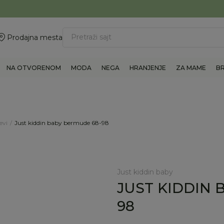
ovite 011/6960777
BESPLATNA ISPORUKA Paketa preko 4.000 RSD
Pretraži sajt
Prodajna mesta
NA OTVORENOM
MODA
NEGA
HRANJENJE
ZA MAME
B
evi
Just kiddin baby bermude 68-98
Just kiddin baby
JUST KIDDIN 
98