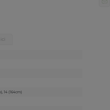
ici
), 14 (164cm)