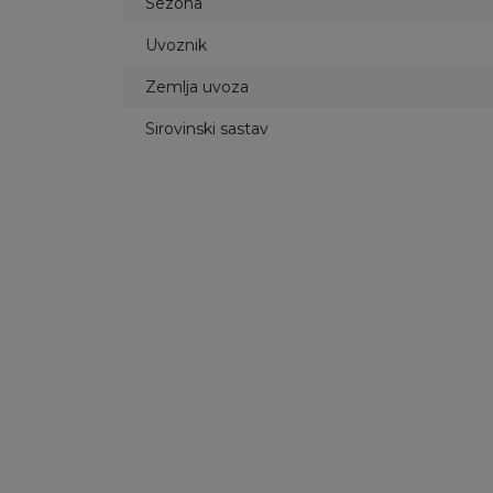
Sezona
Uvoznik
Zemlja uvoza
Sirovinski sastav
30
%
50