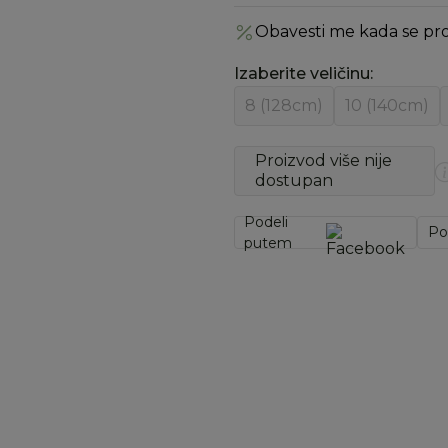
Obavesti me kada se pr
Izaberite veličinu
:
8 (128cm)
10 (140cm)
Proizvod više nije
dostupan
Podeli
Po
putem