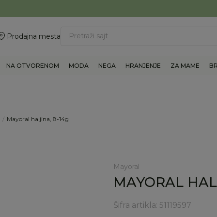
ovite 011/6960777
BESPLATNA ISPORUKA Paketa preko 4.000 RSD
Pretraži sajt
Prodajna mesta
NA OTVORENOM
MODA
NEGA
HRANJENJE
ZA MAME
B
Mayoral haljina, 8-14g
Mayoral
MAYORAL HALJ
Šifra artikla:
51119597