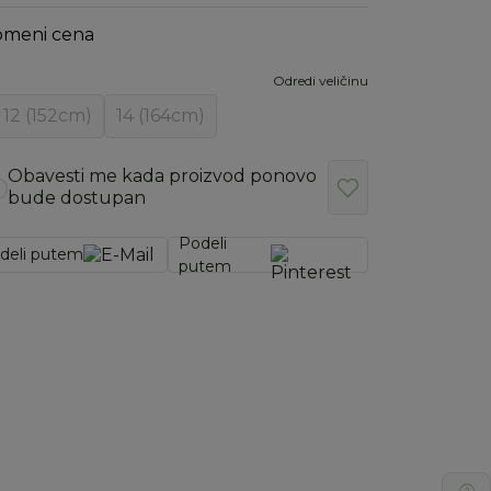
omeni cena
Odredi veličinu
12 (152cm)
14 (164cm)
Obavesti me kada proizvod ponovo
bude dostupan
Podeli
deli putem
putem