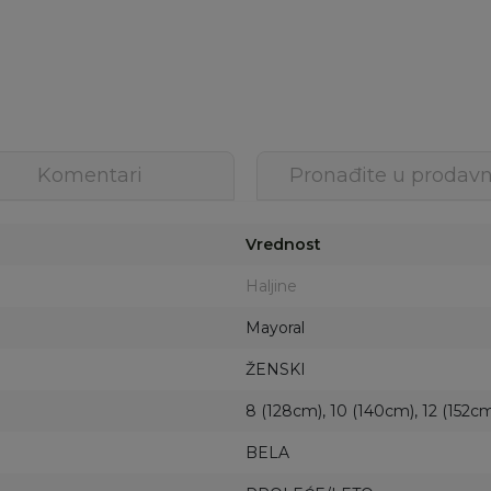
Komentari
Pronađite u prodavn
Vrednost
Haljine
Mayoral
ŽENSKI
8 (128cm), 10 (140cm), 12 (152cm
BELA