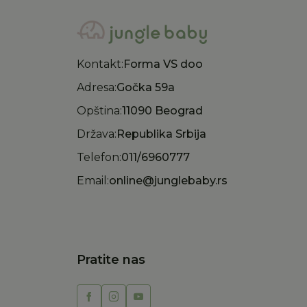
Kontakt:
Forma VS doo
Adresa:
Gočka 59a
Opština:
11090 Beograd
Država:
Republika Srbija
Telefon:
011/6960777
Email:
online@junglebaby.rs
Pratite nas