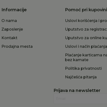
Informacije
Pomoć pri kupovini
O nama
Uslovi korišćenja i pr
Zaposlenje
Uputstvo za registrac
Kontakt
Uputstvo za online k
Prodajna mesta
Uslovi i način plaćanj
Plaćanje karticama na
bez kamate
Politika privatnosti
Najčešća pitanja
Prijava na newsletter
Email