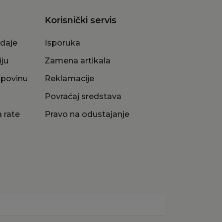
Korisnički servis
odaje
Isporuka
iju
Zamena artikala
upovinu
Reklamacije
a
Povraćaj sredstava
 rate
Pravo na odustajanje