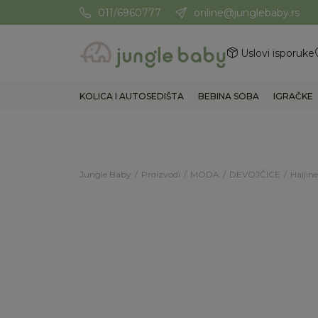
011/6960777
online@junglebaby.rs
Potrebna Vam je pomoć? Poz
Uslovi isporuke
KOLICA I AUTOSEDIŠTA
BEBINA SOBA
IGRAČKE
Jungle Baby
Proizvodi
MODA
DEVOJČICE
Haljine