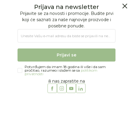
BESPLATNA ISPORUKA Paketa preko 4.000 RSD
Prijava na newsletter
0
0
Prijavite se za novosti i promocije. Budite prvi
koji će saznati za naše najnovije proizvode i
posebne ponude.
Jungle Baby
Proizvodi
IGRAČKE
Poklon program
Unesite Vašu e‑mail adresu da biste se prijavili na newsletter.
Torbe i rančevi za decu
Mayoral torba
Prijavi se
Potvrđujem da imam 18 godina ili više i da sam
pročitao, razumeo i slažem se sa
politikom
privatnosti
ili nas zapratite na